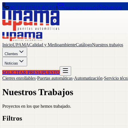
902 153 595
·
916 423 219
|
upama@upama.es
|
WhatsApp
Inicio
UPAMA
Calidad y Medioambiente
Catálogo
Nuestros trabajos
Clientes
Noticias
SOLICITAR PRESUPUESTO
Cierres enrollables
·
Puertas automáticas
·
Automatización
·
Servicio técn
Nuestros Trabajos
Proyectos en los que hemos trabajado.
Filtros