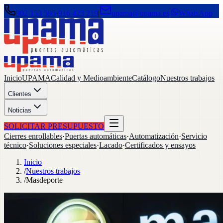
902 153 595
·
916 423 219
|
upama@upama.es
|
WhatsApp
Inicio
UPAMA
Calidad y Medioambiente
Catálogo
Nuestros trabajos
Clientes
Noticias
SOLICITAR PRESUPUESTO
Cierres enrollables
·
Puertas automáticas
·
Automatización
·
Servicio
técnico
·
Soluciones especiales
·
Lacado
·
Certificados y ensayos
Inicio
/
Nuestros trabajos
/
Masdeporte