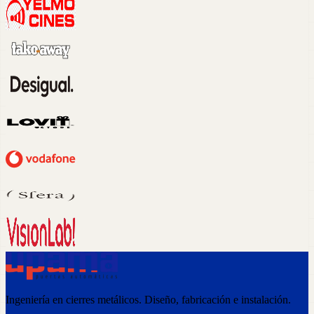
Ingeniería en cierres metálicos. Diseño, fabricación e instalación.