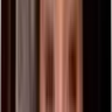
UPAMA
En UPAMA somos líderes en fabricación y distribución de cierres
de seguridad y puertas automáticas. Contamos con un amplio
abanico de soluciones y sistemas de cerramientos que facilitan la
vida de nuestros clientes a la hora de llevar a cabo o diseñar un
proyecto, ya sean usuarios finales, instaladores, reformistas,
constructores o proyectistas.
Desde nuestro inicio en 1980, cuando solo éramos un pequeño taller
familiar que fabricaba rejas y cierres de tijera, hasta el presente en el
que contamos con una gran infraestructura y una amplia plantilla de
trabajadores altamente cualificados, en UPAMA hemos crecido y