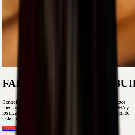
FABRICANTE,
DISTRIBU
Controlamos el proceso de principio a fin, por ello, los productos
cuentan con la garantía y fiabilidad que ofrece la marca UPAMA y
los plazos de entrega se adaptan a las necesidades de instalación de
cada cliente.
Ver Catálogo
Contactar