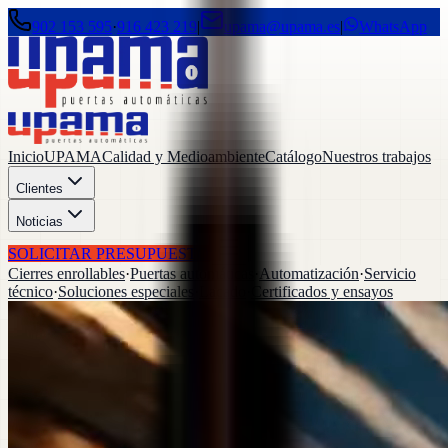
902 153 595
·
916 423 219
|
upama@upama.es
|
WhatsApp
Inicio
UPAMA
Calidad y Medioambiente
Catálogo
Nuestros trabajos
Clientes
Noticias
SOLICITAR PRESUPUESTO
Cierres enrollables
·
Puertas automáticas
·
Automatización
·
Servicio
técnico
·
Soluciones especiales
·
Lacado
·
Certificados y ensayos