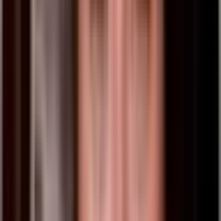
evolucionado, convirtiéndonos en líderes en el sector de puertas
enrollables.
Tras nuestra amplia trayectoria, seguimos apostando por un trato
personalizado a todos nuestros clientes, innovando día a día para dar
la mejor solución con nuestra amplia gama de productos y servicios.
Por ello nos eligen grandes empresas y particulares para todo tipo de
accesos comerciales, industriales y residenciales.
Saber más →