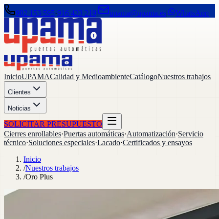
902 153 595
·
916 423 219
|
upama@upama.es
|
WhatsApp
Inicio
UPAMA
Calidad y Medioambiente
Catálogo
Nuestros trabajos
Clientes
Noticias
SOLICITAR PRESUPUESTO
Cierres enrollables
·
Puertas automáticas
·
Automatización
·
Servicio
técnico
·
Soluciones especiales
·
Lacado
·
Certificados y ensayos
Inicio
/
Nuestros trabajos
/
Oro Plus