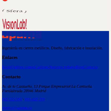
Ingeniería en cierres metálicos. Diseño, fabricación e instalación.
Enlaces
Inicio
Quiénes somos
Catálogo
Nuestros trabajos
Blog
Contacto
Contacto
Av. de la Cantueña, 13 Parque Empresarial La Cantueña
Fuenlabrada 28946 Madrid
902 153 595
·
916 423 219
upama@upama.es