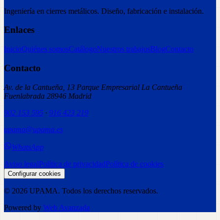
Ingeniería en cierres metálicos. Diseño, fabricación e instalación.
Enlaces
Inicio
Quiénes somos
Catálogo
Nuestros trabajos
Blog
Contacto
Contacto
Av. de la Cantueña, 13 Parque Empresarial La Cantueña
Fuenlabrada 28946 Madrid
902 153 595
·
916 423 219
upama@upama.es
WhatsApp
Aviso legal
Política de privacidad
Política de cookies
Configurar cookies
©
2026
UPAMA
. Todos los derechos reservados.
Powered by
Web Avanzada