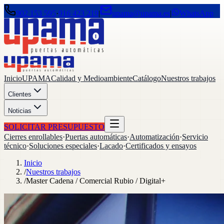
902 153 595
·
916 423 219
|
upama@upama.es
|
WhatsApp
Inicio
UPAMA
Calidad y Medioambiente
Catálogo
Nuestros trabajos
Clientes
Noticias
SOLICITAR PRESUPUESTO
Cierres enrollables
·
Puertas automáticas
·
Automatización
·
Servicio
técnico
·
Soluciones especiales
·
Lacado
·
Certificados y ensayos
Inicio
/
Nuestros trabajos
/
Master Cadena / Comercial Rubio / Digital+