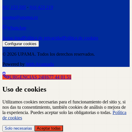
902 153 595
·
916 423 219
upama@upama.es
WhatsApp
Aviso legal
Política de privacidad
Política de cookies
Configurar cookies
©
2026
UPAMA
. Todos los derechos reservados.
Powered by
Web Avanzada
URGENCIAS 24H
677 44 01 51
Uso de cookies
Utilizamos cookies necesarias para el funcionamiento del sitio y, si
nos das tu consentimiento, también cookies de análisis o mejora de
la experiencia. Puedes aceptar solo las obligatorias o todas.
Política
de cookies
Solo necesarias
Aceptar todas