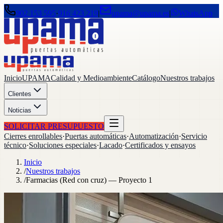
902 153 595
·
916 423 219
|
upama@upama.es
|
WhatsApp
Inicio
UPAMA
Calidad y Medioambiente
Catálogo
Nuestros trabajos
Clientes
Noticias
SOLICITAR PRESUPUESTO
Cierres enrollables
·
Puertas automáticas
·
Automatización
·
Servicio
técnico
·
Soluciones especiales
·
Lacado
·
Certificados y ensayos
Inicio
/
Nuestros trabajos
/
Farmacias (Red con cruz) — Proyecto 1