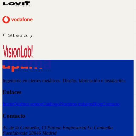
Ingeniería en cierres metálicos. Diseño, fabricación e instalación.
Enlaces
Inicio
Quiénes somos
Catálogo
Nuestros trabajos
Blog
Contacto
Contacto
Av. de la Cantueña, 13 Parque Empresarial La Cantueña
Fuenlabrada 28946 Madrid