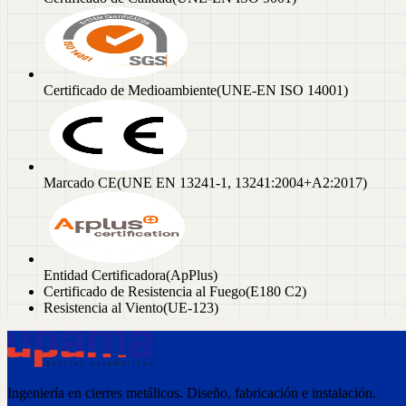
Certificado de Medioambiente
(
UNE-EN ISO 14001
)
Marcado CE
(
UNE EN 13241-1, 13241:2004+A2:2017
)
Entidad Certificadora
(
ApPlus
)
Certificado de Resistencia al Fuego
(
E180 C2
)
Resistencia al Viento
(
UE-123
)
Ingeniería en cierres metálicos. Diseño, fabricación e instalación.