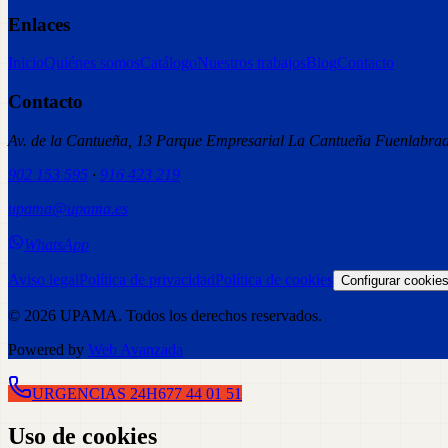
Enlaces
Inicio
Quiénes somos
Catálogo
Nuestros trabajos
Blog
Contacto
Contacto
Av. de la Cantueña, 13 Parque Empresarial La Cantueña Fuenlabr
902 153 595
·
916 423 219
upama@upama.es
WhatsApp
Aviso legal
Política de privacidad
Política de cookies
Configurar cookie
©
2026
UPAMA
. Todos los derechos reservados.
Powered by
Web Avanzada
URGENCIAS 24H
677 44 01 51
Uso de cookies