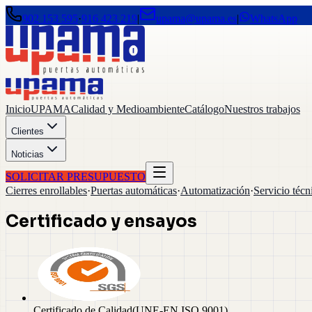
902 153 595
·
916 423 219
|
upama@upama.es
|
WhatsApp
Inicio
UPAMA
Calidad y Medioambiente
Catálogo
Nuestros trabajos
Clientes
Noticias
SOLICITAR PRESUPUESTO
Cierres enrollables
·
Puertas automáticas
·
Automatización
·
Servicio técn
Certificado y ensayos
Certificado de Calidad
(
UNE-EN ISO 9001
)