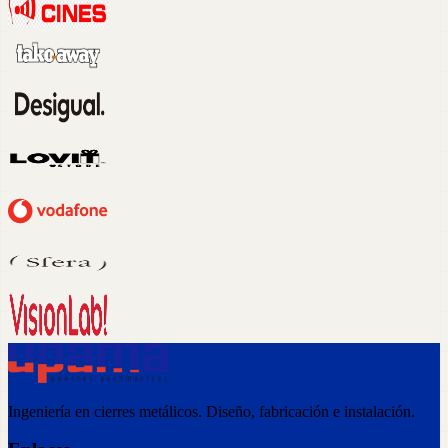
Ingeniería en cierres metálicos. Diseño, fabricación e instalación.