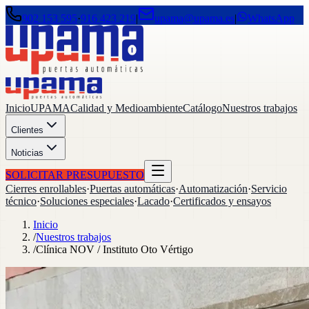
902 153 595
·
916 423 219
|
upama@upama.es
|
WhatsApp
Inicio
UPAMA
Calidad y Medioambiente
Catálogo
Nuestros trabajos
Clientes
Noticias
SOLICITAR PRESUPUESTO
Cierres enrollables
·
Puertas automáticas
·
Automatización
·
Servicio
técnico
·
Soluciones especiales
·
Lacado
·
Certificados y ensayos
Inicio
/
Nuestros trabajos
/
Clínica NOV / Instituto Oto Vértigo