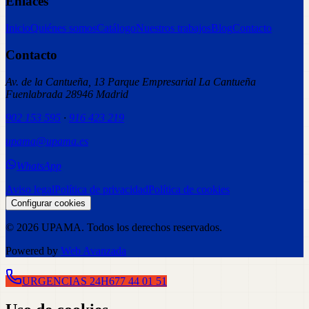
Enlaces
Inicio
Quiénes somos
Catálogo
Nuestros trabajos
Blog
Contacto
Contacto
Av. de la Cantueña, 13 Parque Empresarial La Cantueña
Fuenlabrada 28946 Madrid
902 153 595
·
916 423 219
upama@upama.es
WhatsApp
Aviso legal
Política de privacidad
Política de cookies
Configurar cookies
©
2026
UPAMA
. Todos los derechos reservados.
Powered by
Web Avanzada
URGENCIAS 24H
677 44 01 51