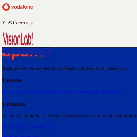
Ingeniería en cierres metálicos. Diseño, fabricación e instalación.
Enlaces
Inicio
Quiénes somos
Catálogo
Nuestros trabajos
Blog
Contacto
Contacto
Av. de la Cantueña, 13 Parque Empresarial La Cantueña Fuenlabr
902 153 595
·
916 423 219
upama@upama.es