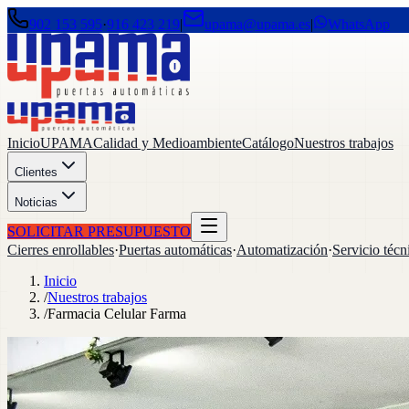
902 153 595
·
916 423 219
|
upama@upama.es
|
WhatsApp
Inicio
UPAMA
Calidad y Medioambiente
Catálogo
Nuestros trabajos
Clientes
Noticias
SOLICITAR PRESUPUESTO
Cierres enrollables
·
Puertas automáticas
·
Automatización
·
Servicio técn
Inicio
/
Nuestros trabajos
/
Farmacia Celular Farma