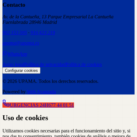
Contacto
Av. de la Cantueña, 13 Parque Empresarial La Cantueña
Fuenlabrada 28946 Madrid
902 153 595
·
916 423 219
upama@upama.es
WhatsApp
Aviso legal
Política de privacidad
Política de cookies
Configurar cookies
©
2026
UPAMA
. Todos los derechos reservados.
Powered by
Web Avanzada
URGENCIAS 24H
677 44 01 51
Uso de cookies
Utilizamos cookies necesarias para el funcionamiento del sitio y, si
nos das tu consentimiento, también cookies de análisis o mejora de