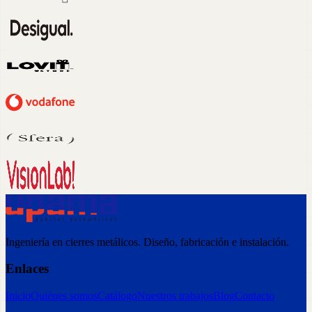
Ingeniería en cierres metálicos. Diseño, fabricación e instalación.
Enlaces
Inicio
Quiénes somos
Catálogo
Nuestros trabajos
Blog
Contacto