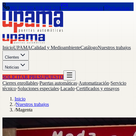
902 153 595
·
916 423 219
|
upama@upama.es
|
WhatsApp
Inicio
UPAMA
Calidad y Medioambiente
Catálogo
Nuestros trabajos
Clientes
Noticias
SOLICITAR PRESUPUESTO
Cierres enrollables
·
Puertas automáticas
·
Automatización
·
Servicio
técnico
·
Soluciones especiales
·
Lacado
·
Certificados y ensayos
Inicio
/
Nuestros trabajos
/
Magenta