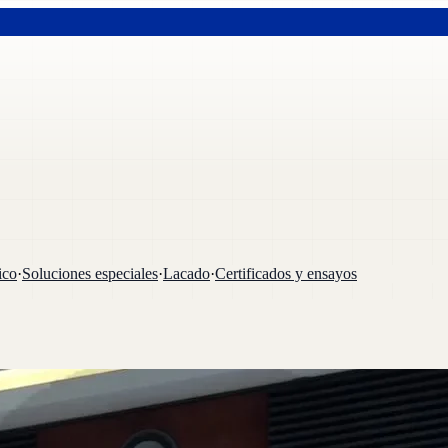
ico
·
Soluciones especiales
·
Lacado
·
Certificados y ensayos