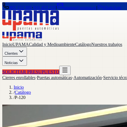
902 153 595
·
916 423 219
|
upama@upama.es
|
WhatsApp
Inicio
UPAMA
Calidad y Medioambiente
Catálogo
Nuestros trabajos
Clientes
Noticias
SOLICITAR PRESUPUESTO
Cierres enrollables
·
Puertas automáticas
·
Automatización
·
Servicio técn
Inicio
/
Catálogo
/
P-120