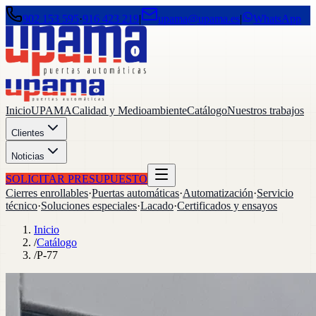
902 153 595
·
916 423 219
|
upama@upama.es
|
WhatsApp
Inicio
UPAMA
Calidad y Medioambiente
Catálogo
Nuestros trabajos
Clientes
Noticias
SOLICITAR PRESUPUESTO
Cierres enrollables
·
Puertas automáticas
·
Automatización
·
Servicio
técnico
·
Soluciones especiales
·
Lacado
·
Certificados y ensayos
Inicio
/
Catálogo
/
P-77