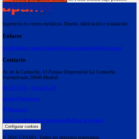
Ingeniería en cierres metálicos. Diseño, fabricación e instalación.
Enlaces
Inicio
Quiénes somos
Catálogo
Nuestros trabajos
Blog
Contacto
Contacto
Av. de la Cantueña, 13 Parque Empresarial La Cantueña
Fuenlabrada 28946 Madrid
902 153 595
·
916 423 219
upama@upama.es
WhatsApp
Aviso legal
Política de privacidad
Política de cookies
Configurar cookies
©
2026
UPAMA
. Todos los derechos reservados.