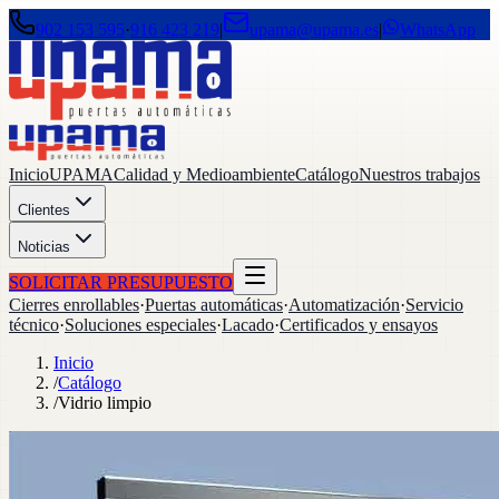
902 153 595
·
916 423 219
|
upama@upama.es
|
WhatsApp
Inicio
UPAMA
Calidad y Medioambiente
Catálogo
Nuestros trabajos
Clientes
Noticias
SOLICITAR PRESUPUESTO
Cierres enrollables
·
Puertas automáticas
·
Automatización
·
Servicio
técnico
·
Soluciones especiales
·
Lacado
·
Certificados y ensayos
Inicio
/
Catálogo
/
Vidrio limpio