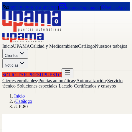
902 153 595
·
916 423 219
|
upama@upama.es
|
WhatsApp
Inicio
UPAMA
Calidad y Medioambiente
Catálogo
Nuestros trabajos
Clientes
Noticias
SOLICITAR PRESUPUESTO
Cierres enrollables
·
Puertas automáticas
·
Automatización
·
Servicio
técnico
·
Soluciones especiales
·
Lacado
·
Certificados y ensayos
Inicio
/
Catálogo
/
UP-80