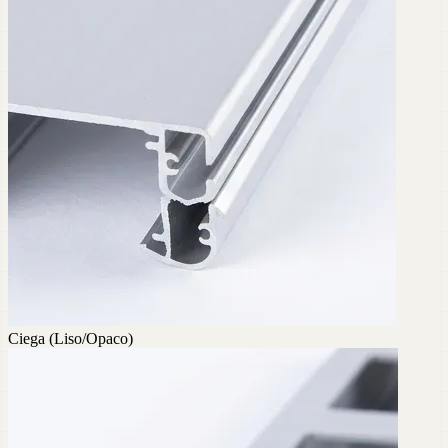
Ciega (Liso/Opaco)