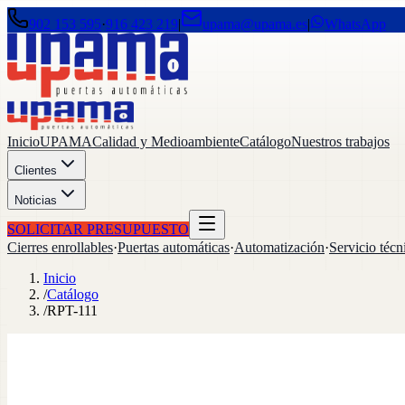
902 153 595
·
916 423 219
|
upama@upama.es
|
WhatsApp
Inicio
UPAMA
Calidad y Medioambiente
Catálogo
Nuestros trabajos
Clientes
Noticias
SOLICITAR PRESUPUESTO
Cierres enrollables
·
Puertas automáticas
·
Automatización
·
Servicio técn
Inicio
/
Catálogo
/
RPT-111