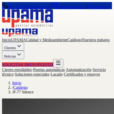
902 153 595
·
916 423 219
|
upama@upama.es
|
WhatsApp
Inicio
UPAMA
Calidad y Medioambiente
Catálogo
Nuestros trabajos
Clientes
Noticias
SOLICITAR PRESUPUESTO
Cierres enrollables
·
Puertas automáticas
·
Automatización
·
Servicio
técnico
·
Soluciones especiales
·
Lacado
·
Certificados y ensayos
Inicio
/
Catálogo
/
P-77 Silence