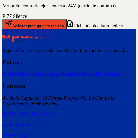
Motor de centro de eje silencioso 24V (corriente contínua)
P-77 Silence
Ficha técnica bajo petición
Solicitar presupuesto técnico
Ingeniería en cierres metálicos. Diseño, fabricación e instalación.
Enlaces
Inicio
Quiénes somos
Catálogo
Nuestros trabajos
Blog
Contacto
Contacto
Av. de la Cantueña, 13 Parque Empresarial La Cantueña
Fuenlabrada 28946 Madrid
902 153 595
·
916 423 219
upama@upama.es
WhatsApp